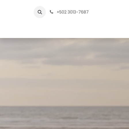
Ir al contenido
+502 3013-7687
Inic