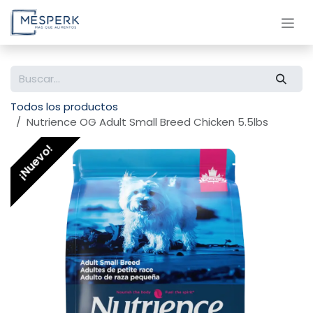
Ir al contenido
Todos los productos
Nutrience OG Adult Small Breed Chicken 5.5lbs
¡Nuevo!