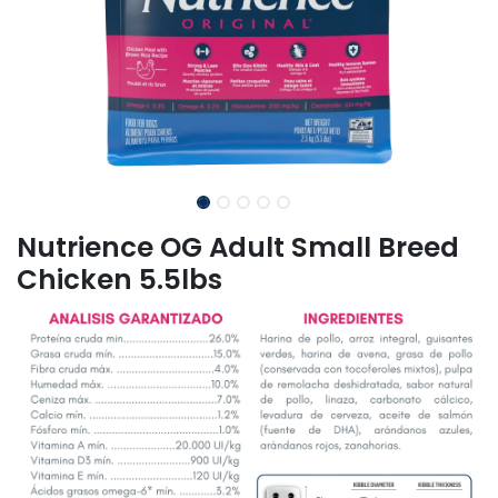
Nutrience OG Adult Small Breed
Chicken 5.5lbs